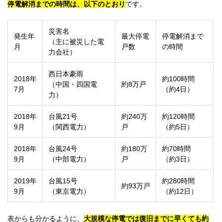
停電解消までの時間は、以下のとおり
です。
災害名
発生年
最大停電
停電解消まで
（主に被災した電
月
戸数
の時間
力会社）
西日本豪雨
2018年
約100時間
（中国・四国電
約8万戸
7月
（約4日）
力）
2018年
台風21号
約240万
約120時間
9月
（関西電力）
戸
（約5日）
2018年
台風24号
約180万
約70時間
9月
（中部電力）
戸
（約3日）
2019年
台風15号
約280時間
約93万戸
9月
（東京電力）
（約12日）
表からも分かるように、
大規模な停電では復旧までに早くても約