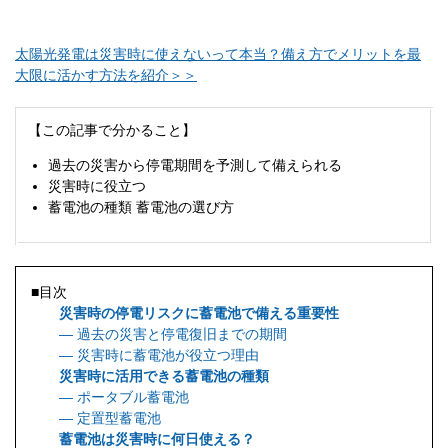
太陽光発電は災害時に使えないって本当？備え方でメリットを最
大限に活かす方法を紹介＞＞
【この記事で分かること】
過去の災害から停電期間を予測して備えられる
災害時に役立つ
蓄電池の種類 蓄電池の選び方
■目次
災害時の停電リスクに蓄電池で備える重要性
― 過去の災害と停電復旧までの期間
― 災害時に蓄電池が役立つ理由
災害時に活用できる蓄電池の種類
― ポータブル蓄電池
― 定置型蓄電池
蓄電池は災害時に何日使える？