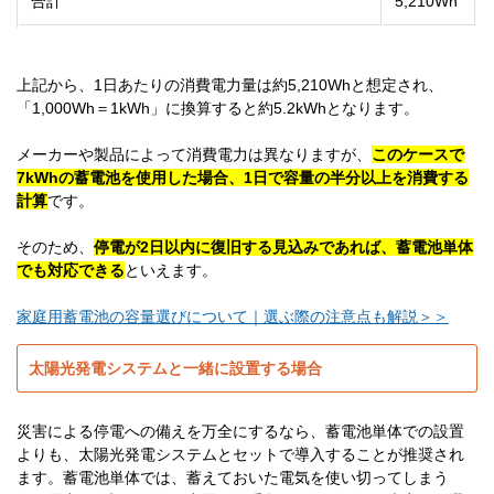
合計
5,210Wh
上記から、1日あたりの消費電力量は約5,210Whと想定され、
「1,000Wh＝1kWh」に換算すると約5.2kWhとなります。
メーカーや製品によって消費電力は異なりますが、
このケースで
7kWhの蓄電池を使用した場合、1日で容量の半分以上を消費する
計算
です。
そのため、
停電が2日以内に復旧する見込みであれば、蓄電池単体
でも対応できる
といえます。
家庭用蓄電池の容量選びについて｜選ぶ際の注意点も解説＞＞
太陽光発電システムと一緒に設置する場合
災害による停電への備えを万全にするなら、蓄電池単体での設置
よりも、太陽光発電システムとセットで導入することが推奨され
ます。蓄電池単体では、蓄えておいた電気を使い切ってしまう