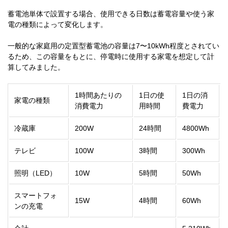
蓄電池単体で設置する場合、使用できる日数は蓄電容量や使う家
電の種類によって変化します。
一般的な家庭用の定置型蓄電池の容量は7〜10kWh程度とされてい
るため、この容量をもとに、停電時に使用する家電を想定して計
算してみました。
1時間あたりの
1日の使
1日の消
家電の種類
消費電力
用時間
費電力
冷蔵庫
200W
24時間
4800Wh
テレビ
100W
3時間
300Wh
照明（LED）
10W
5時間
50Wh
スマートフォ
15W
4時間
60Wh
ンの充電