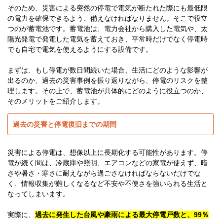
そのため、災害による突然の停電で電気が断たれた際にも最低限
の電力を確保できるよう、備えなければなりません。そこで役立
つのが蓄電池です。蓄電池は、電力会社から購入した電気や、太
陽光発電で発電した電気を蓄えておき、平常時だけでなく停電時
でも自宅で電気を使えるようにする設備です。
まずは、もし停電が数日間続いた場合、生活にどのような影響が
出るのか、過去の災害事例を振り返りながら、停電のリスクを整
理します。その上で、蓄電池が具体的にどのように役立つのか、
そのメリットをご紹介します。
過去の災害と停電復旧までの期間
災害による停電は、想像以上に長期化する可能性があります。停
電が続く間は、冷蔵庫や照明、エアコンなどの家電が使えず、暗
さや暑さ・寒さに耐えながら過ごさなければならないだけでな
く、情報収集が難しくなるなど不安や不便さを強いられる生活と
なってしまいます。
実際に、
過去に発生した台風や豪雨による最大停電戸数と、99％