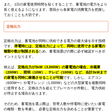
また、1日の家電使用時間を短くすることで、蓄電池の電力をより
長く使えるようになります。普段から各家電の消費電力を把握し
ておくことも大切です。
定格出力
定格出力は、蓄電池が同時に供給できる電力の最大値を示す指標
です。
停電時には、定格出力によって、同時に使用できる家電の
種類や数が制限される
ため、蓄電池選びの際に必ず確認すべきポ
イントとなります。
例えば、
定格出力が3kW（3,000W）の蓄電池の場合、冷蔵庫
（200W）、照明（10W）、テレビ（100W）など、合計3kWまで
の家電を同時に稼働させることが可能
です。しかし、エアコン
（600W〜）や電子レンジ（1,000W）などの大型家電を複数同時
に使用すると、定格出力を超えてブレーカーが作動し、電力供給
が停止する場合があります。
そのため、蓄電池を選ぶ際は、世帯人数や停電時に使いたい家電
の種類・数を考慮し、必要な定格出力を決めることが重要です。