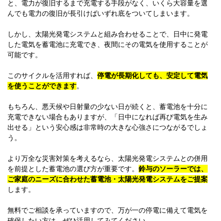
と、電力が復旧するまで充電する手段がなく、いくら大容量を選
んでも電力の復旧が長引けばいずれ底をついてしまいます。
しかし、太陽光発電システムと組み合わせることで、日中に発電
した電気を蓄電池に充電でき、夜間にその電気を使用することが
可能です。
このサイクルを活用すれば、
停電が長期化しても、安定して電気
を使うことができます
。
もちろん、悪天候や日射量の少ない日が続くと、蓄電池を十分に
充電できない場合もありますが、「日中になれば再び電気を生み
出せる」という安心感は非常時の大きな心強さにつながるでしょ
う。
より万全な災害対策を考えるなら、太陽光発電システムとの併用
を前提とした蓄電池の選び方が重要です。
鈴与のソーラーでは、
ご家庭のニーズに合わせた蓄電池・太陽光発電システムをご提案
します。
無料でご相談を承っていますので、万が一の停電に備えて電気を
確保したい方は、ぜひ活用してみてください。