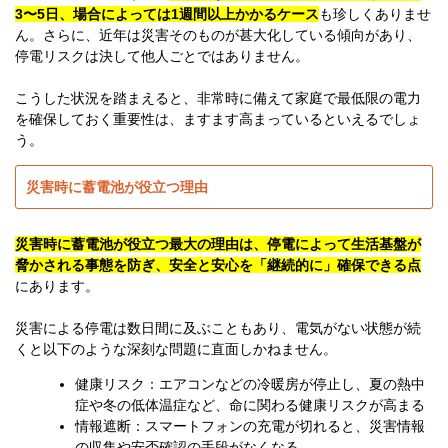
3〜5日、場合によっては1週間以上かかるケース
も珍しくありませ
ん。さらに、近年は災害そのものが甚大化している傾向があり、
停電リスクは決して他人ごとではありません。
こうした状況を踏まえると、非常時に備えて家庭で最低限の電力
を確保しておく重要性は、ますます高まっているといえるでしょ
う。
災害時に蓄電池が役立つ理由
災害時に蓄電池が役立つ最大の理由は、停電によって生活基盤が
脅かされる事態を防ぎ、安全と安心を「継続的に」確保できる点
にあります。
災害による停電は数日間に及ぶこともあり、電気がない状態が続
くと以下のような深刻な問題に直面しかねません。
健康リスク：エアコンなどの冷暖房が停止し、夏の熱中
症や冬の低体温症など、命に関わる健康リスクが高まる
情報遮断：スマートフォンの充電が切れると、災害情報
の収集や安否確認の手段がなくなる