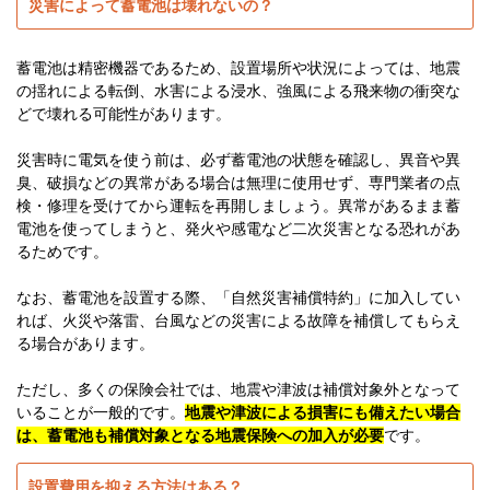
災害によって蓄電池は壊れないの？
蓄電池は精密機器であるため、設置場所や状況によっては、地震
の揺れによる転倒、水害による浸水、強風による飛来物の衝突な
どで壊れる可能性があります。
災害時に電気を使う前は、必ず蓄電池の状態を確認し、異音や異
臭、破損などの異常がある場合は無理に使用せず、専門業者の点
検・修理を受けてから運転を再開しましょう。異常があるまま蓄
電池を使ってしまうと、発火や感電など二次災害となる恐れがあ
るためです。
なお、蓄電池を設置する際、「自然災害補償特約」に加入してい
れば、火災や落雷、台風などの災害による故障を補償してもらえ
る場合があります。
ただし、多くの保険会社では、地震や津波は補償対象外となって
いることが一般的です。
地震や津波による損害にも備えたい場合
は、蓄電池も補償対象となる地震保険への加入が必要
です。
設置費用を抑える方法はある？