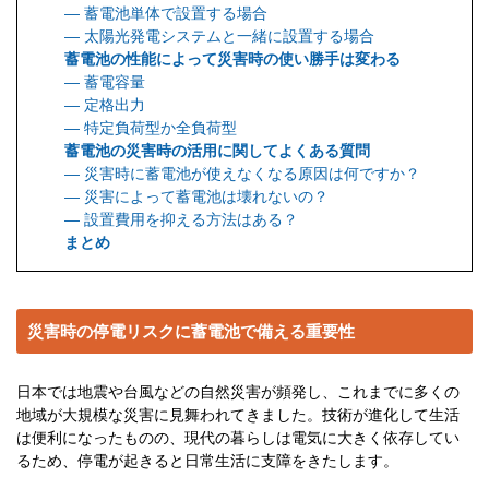
― 蓄電池単体で設置する場合
― 太陽光発電システムと一緒に設置する場合
蓄電池の性能によって災害時の使い勝手は変わる
― 蓄電容量
― 定格出力
― 特定負荷型か全負荷型
蓄電池の災害時の活用に関してよくある質問
― 災害時に蓄電池が使えなくなる原因は何ですか？
― 災害によって蓄電池は壊れないの？
― 設置費用を抑える方法はある？
まとめ
災害時の停電リスクに蓄電池で備える重要性
日本では地震や台風などの自然災害が頻発し、これまでに多くの
地域が大規模な災害に見舞われてきました。技術が進化して生活
は便利になったものの、現代の暮らしは電気に大きく依存してい
るため、停電が起きると日常生活に支障をきたします。