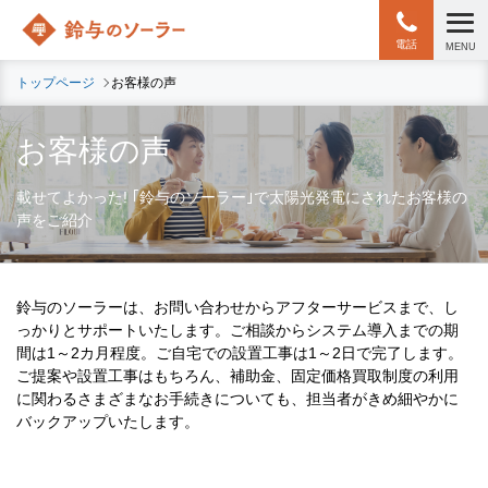
電話
MENU
トップページ
お客様の声
お客様の声
載せてよかった!
｢鈴与のソーラー｣で太陽光発電にされたお客様の
声をご紹介
鈴与のソーラーは、お問い合わせからアフターサービスまで、し
っかりとサポートいたします。ご相談からシステム導⼊までの期
間は1～2カ⽉程度。ご⾃宅での設置⼯事は1～2⽇で完了します。
ご提案や設置⼯事はもちろん、補助⾦、固定価格買取制度の利⽤
に関わるさまざまなお⼿続きについても、担当者がきめ細やかに
バックアップいたします。