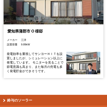
愛知県蒲郡市 O 様邸
メーカー
三洋
設置容量
9.89kW
発電効率を重視してサンヨーＨＩＴを設
置しましたが、シミュレーション以上に
発電しています。 モニターを見ることで
節電意識も高まり、また毎月の売電も多
く発電貯金ができそうです。
鈴与のソーラー