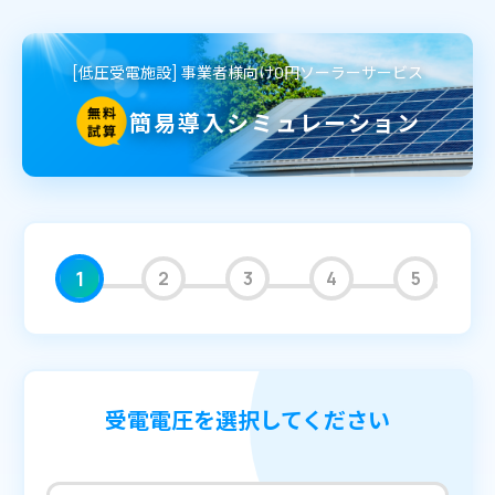
[低圧受電施設] 事業者様向け0円ソーラーサービス
簡易導入シミュレーション
1
2
3
4
5
受電電圧を選択してください